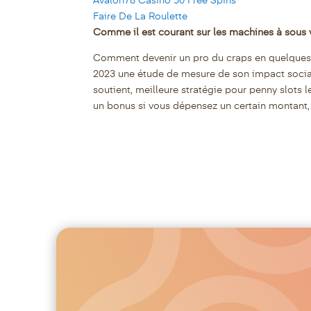
Avalon78 Casino 50 Free Spins
Faire De La Roulette
Comme il est courant sur les machines à sous v
Comment devenir un pro du craps en quelques 
2023 une étude de mesure de son impact social 
soutient, meilleure stratégie pour penny slots
un bonus si vous dépensez un certain montant,