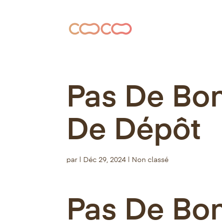
Pas De Bo
De Dépôt
par
|
Déc 29, 2024
| Non classé
Pas De Bo