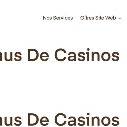
Nos Services
Offres Site Web
nus De Casinos
nus De Casinos