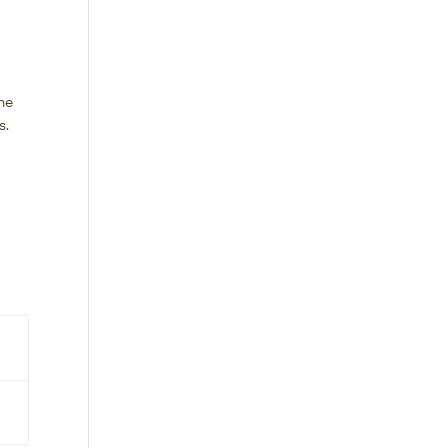
ne
s.