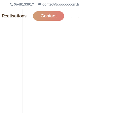
0648133917
contact@coocoocom.fr
Réalisations
Contact
.
.