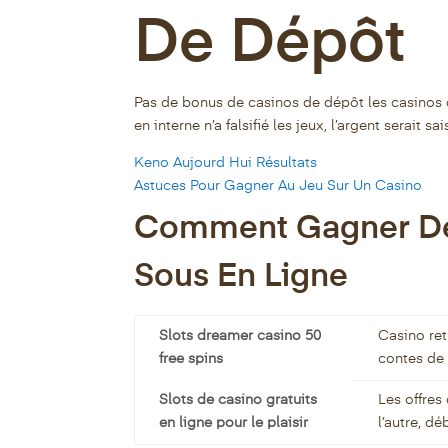
De Dépôt
Pas de bonus de casinos de dépôt les casinos 
en interne n’a falsifié les jeux, l’argent serait s
Keno Aujourd Hui Résultats
Astuces Pour Gagner Au Jeu Sur Un Casino
Comment Gagner De 
Sous En Ligne
Slots dreamer casino 50
Casino ret
free spins
contes de 
Slots de casino gratuits
Les offres
en ligne pour le plaisir
l’autre, d