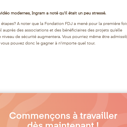
idéo modernes, Ingram a noté qu’il était un peu stressé.
étapes? A noter que la Fondation FDJ a mené pour la première foi
auprès des associations et des bénéficiaires des projets qu’elle
 le niveau de sécurité augmentera. Vous pourriez même être admissi
 vous pouvez donc le gagner à n’importe quel tour.
Commençons à travailler
dès maintenant !