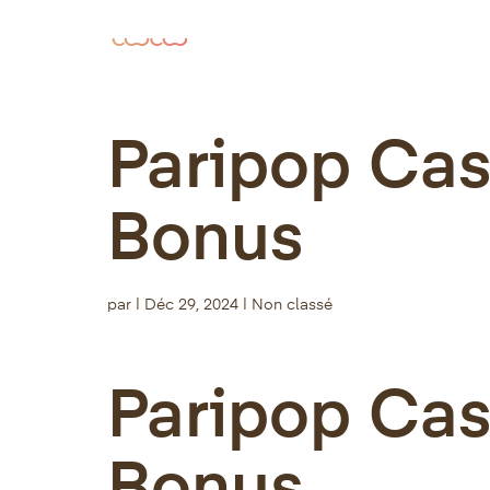
Paripop Cas
Bonus
par
|
Déc 29, 2024
| Non classé
Paripop Cas