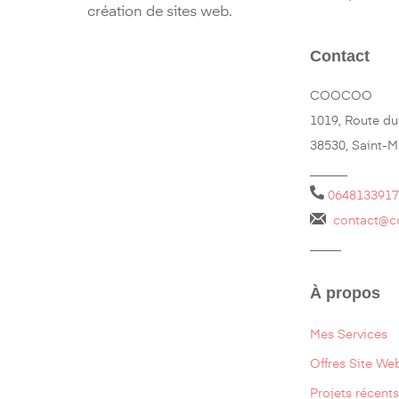
création de sites web.
Contact
COOCOO
1019, Route du
38530, Saint-
______
0648133917
contact@c
_____
À propos
Mes Services
Offres Site We
Projets récents