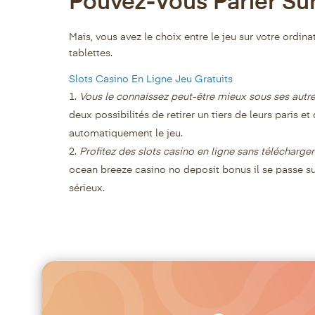
Pouvez-Vous Parier Sur
Mais, vous avez le choix entre le jeu sur votre ordi
tablettes.
Slots Casino En Ligne Jeu Gratuits
Vous le connaissez peut-être mieux sous ses autre
deux possibilités de retirer un tiers de leurs paris e
automatiquement le jeu.
Profitez des slots casino en ligne sans télécharge
ocean breeze casino no deposit bonus il se passe su
sérieux.