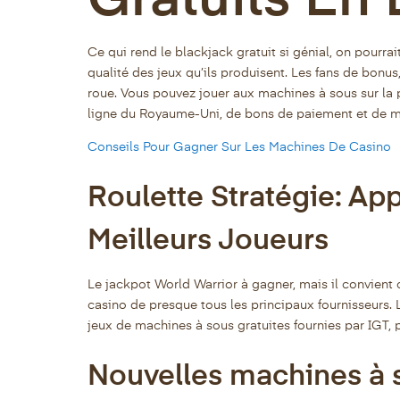
Gratuits En 
Ce qui rend le blackjack gratuit si génial, on pourrai
qualité des jeux qu’ils produisent. Les fans de bonus,
roue. Vous pouvez jouer aux machines à sous sur la 
ligne du Royaume-Uni, de bons de paiement et de mé
Conseils Pour Gagner Sur Les Machines De Casino
Roulette Stratégie: Ap
Meilleurs Joueurs
Le jackpot World Warrior à gagner, mais il convien
casino de presque tous les principaux fournisseurs. 
jeux de machines à sous gratuites fournies par IGT, 
Nouvelles machines à s