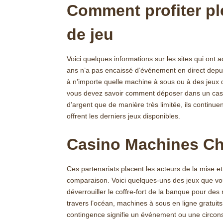
Comment profiter pl
de jeu
Voici quelques informations sur les sites qui ont
ans n’a pas encaissé d’événement en direct depu
à n’importe quelle machine à sous ou à des jeux d
vous devez savoir comment déposer dans un casin
d’argent que de manière très limitée, ils continue
offrent les derniers jeux disponibles.
Casino Machines C
Ces partenariats placent les acteurs de la mise et 
comparaison. Voici quelques-uns des jeux que vous
déverrouiller le coffre-fort de la banque pour des
travers l’océan, machines à sous en ligne gratuit
contingence signifie un événement ou une circonst