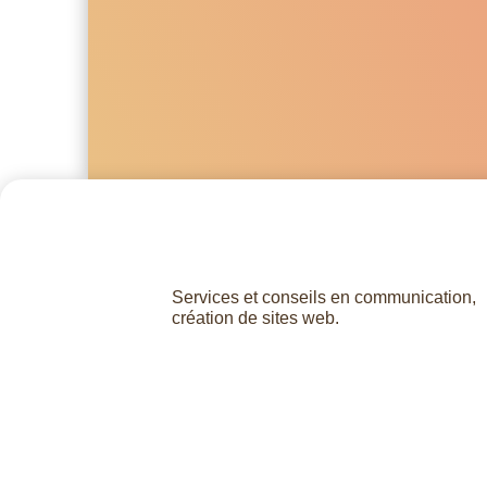
Services et conseils en communication,
création de sites web.