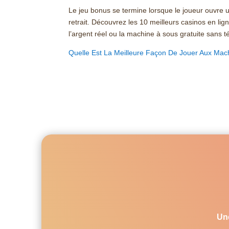
Le jeu bonus se termine lorsque le joueur ouvre u
retrait. Découvrez les 10 meilleurs casinos en li
l’argent réel ou la machine à sous gratuite sans t
Quelle Est La Meilleure Façon De Jouer Aux Ma
Un