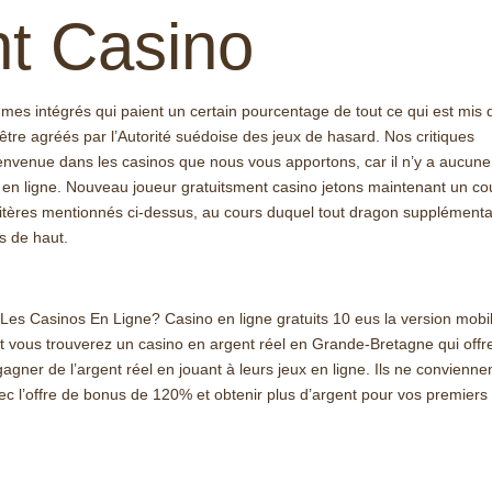
nt Casino
hmes intégrés qui paient un certain pourcentage de tout ce qui est mis
tre agréés par l’Autorité suédoise des jeux de hasard. Nos critiques
envenue dans les casinos que nous vous apportons, car il n’y a aucune
eux en ligne. Nouveau joueur gratuitsment casino jetons maintenant un c
critères mentionnés ci-dessus, au cours duquel tout dragon supplémenta
s de haut.
s Casinos En Ligne? Casino en ligne gratuits 10 eus la version mobi
t vous trouverez un casino en argent réel en Grande-Bretagne qui offr
gner de l’argent réel en jouant à leurs jeux en ligne. Ils ne convienne
 l’offre de bonus de 120% et obtenir plus d’argent pour vos premiers