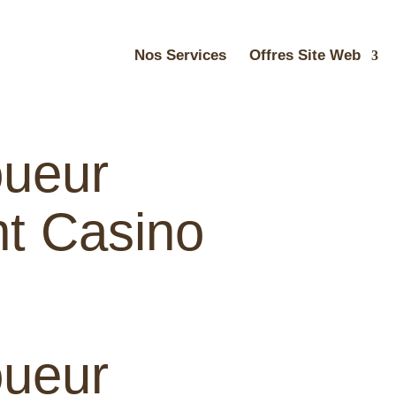
Nos Services
Offres Site Web
ueur
nt Casino
ueur