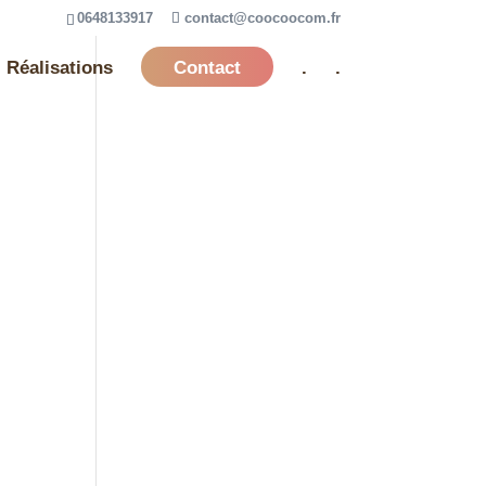
0648133917
contact@coocoocom.fr
Réalisations
Contact
.
.