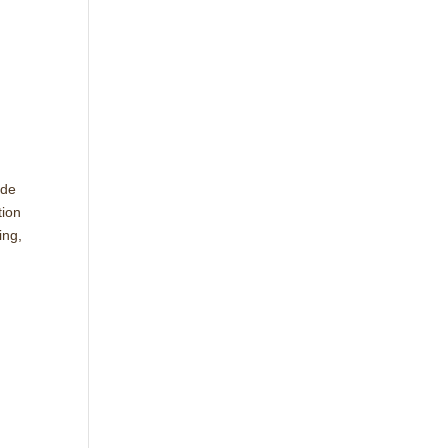
 de
tion
ing,