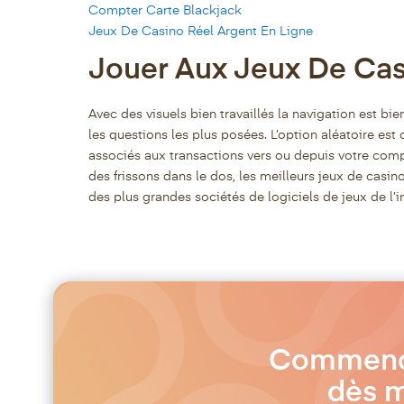
Compter Carte Blackjack
Jeux De Casino Réel Argent En Ligne
Jouer Aux Jeux De Cas
Avec des visuels bien travaillés la navigation est b
les questions les plus posées. L’option aléatoire est c
associés aux transactions vers ou depuis votre compt
des frissons dans le dos, les meilleurs jeux de casino
des plus grandes sociétés de logiciels de jeux de l’ind
Commençon
dès m