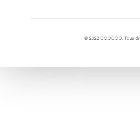
© 2022 COOCOO. Tous droi