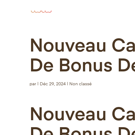
Nouveau Ca
De Bonus De
par
|
Déc 29, 2024
| Non classé
Nouveau Ca