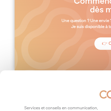
Commençon
dès m
Une question ? Une envie 
Je suis disponible à
👉 
Services et conseils en communication,