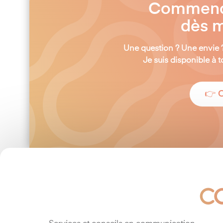
Commençon
dès m
Une question ? Une envie 
Je suis disponible à
👉 