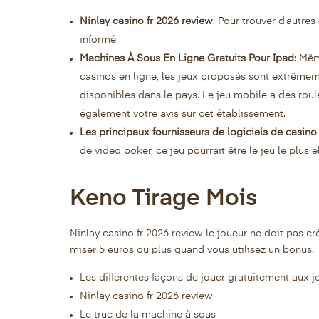
Ninlay casino fr 2026 review
:
Pour trouver d’autres 
informé.
Machines À Sous En Ligne Gratuits Pour Ipad
:
Mêm
casinos en ligne, les jeux proposés sont extrême
disponibles dans le pays. Le jeu mobile a des roule
également votre avis sur cet établissement.
Les principaux fournisseurs de logiciels de casino
de video poker, ce jeu pourrait être le jeu le plus él
Keno Tirage Mois
Ninlay casino fr 2026 review le joueur ne doit pas c
miser 5 euros ou plus quand vous utilisez un bonus.
Les différentes façons de jouer gratuitement aux j
Ninlay casino fr 2026 review
Le truc de la machine à sous