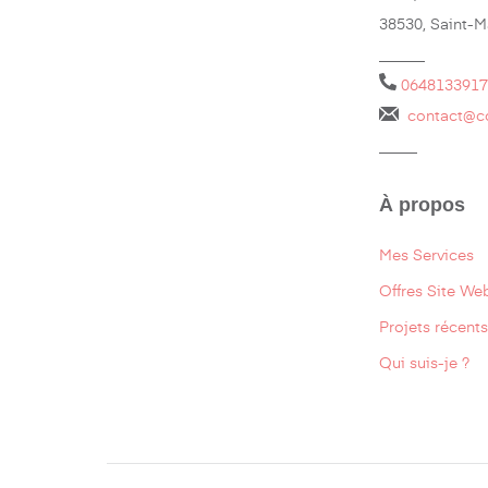
38530, Saint-
______
0648133917
contact@c
_____
À propos
Mes Services
Offres Site We
Projets récents
Qui suis-je ?