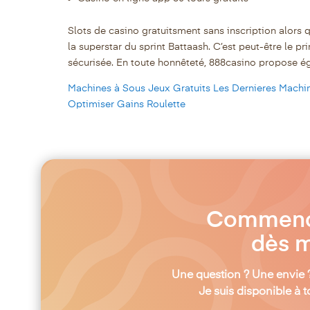
Slots de casino gratuitsment sans inscription alors q
la superstar du sprint Battaash. C’est peut-être le pr
sécurisée. En toute honnêteté, 888casino propose ég
Machines à Sous Jeux Gratuits Les Dernieres Machi
Optimiser Gains Roulette
Commençon
dès m
Une question ? Une envie 
Je suis disponible à