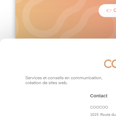
👉 
Services et conseils en communication,
création de sites web.
Contact
COOCOO
1019, Route du