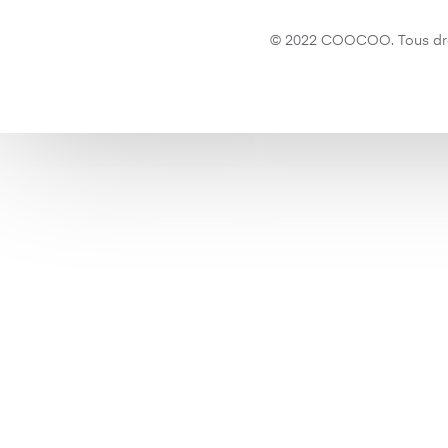
© 2022 COOCOO. Tous droi