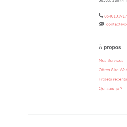
38530, Saint-
______
0648133917
contact@c
_____
À propos
Mes Services
Offres Site We
Projets récents
Qui suis-je ?