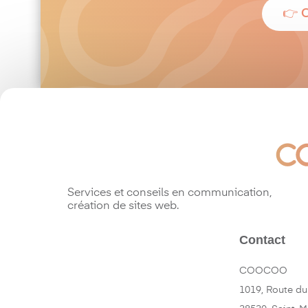
👉 
Services et conseils en communication,
création de sites web.
Contact
COOCOO
1019, Route du