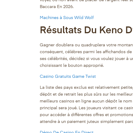
voyez ou non avant de placer de l’argent réel s
Baccara En 2026.
Machines à Sous Wild Wolf
Résultats Du Keno D’
Gagner doublera ou quadruplera votre montant
conséquent, célèbres parmi les affichandos de
ses célébrités, décidez si vous voulez jouer à un
choisissant le bouton approprié.
Casino Gratuits Game Twist
La liste des pays exclus est relativement petite
dépôt et de retrait les plus sûrs sur les meill
meilleurs casinos en ligne aucun dépôt le nom
principal sera joué. Les joueurs visitant ce ca
pour accéder à différentes offres et promotion
attendre à un paiement juteux simplement parc
Démo De Casino En Direct