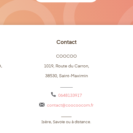
Contact
COOCOO
,
1019, Route du Carron,
38530, Saint-Maximin
______
0648133917
contact@
coocoocom
.fr
_____
Isère, Savoie ou à distance.