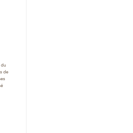
t du
es de
mes
sé