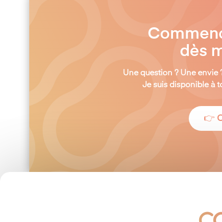
Commençon
dès m
Une question ? Une envie 
Je suis disponible à
👉 