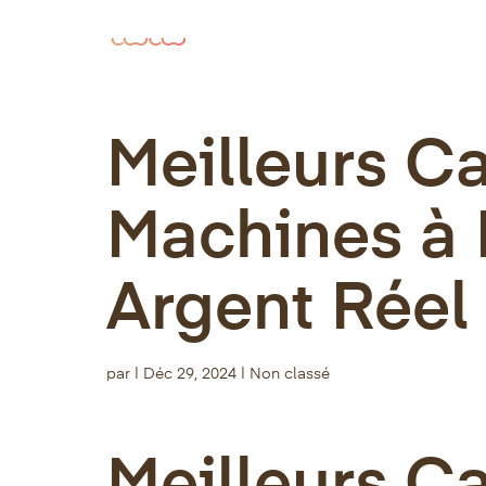
Meilleurs C
Machines à 
Argent Réel
par
|
Déc 29, 2024
| Non classé