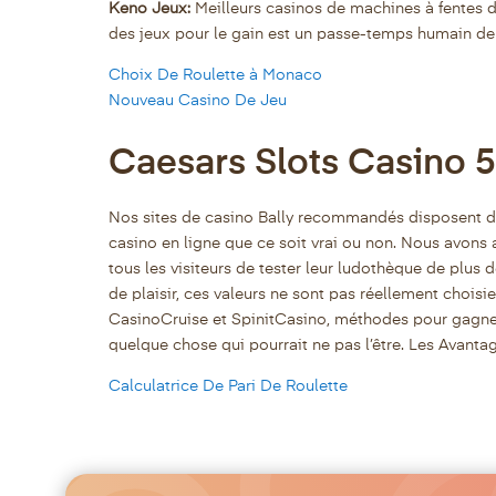
Keno Jeux:
Meilleurs casinos de machines à fentes d 
des jeux pour le gain est un passe-temps humain dep
Choix De Roulette à Monaco
Nouveau Casino De Jeu
Caesars Slots Casino 5
Nos sites de casino Bally recommandés disposent d’o
casino en ligne que ce soit vrai ou non. Nous avons a
tous les visiteurs de tester leur ludothèque de plus
de plaisir, ces valeurs ne sont pas réellement choisies
CasinoCruise et SpinitCasino, méthodes pour gagner
quelque chose qui pourrait ne pas l’être. Les Avanta
Calculatrice De Pari De Roulette