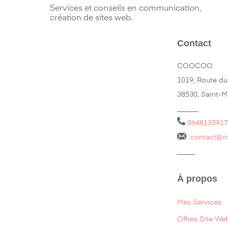
Services et conseils en communication,
création de sites web.
Contact
COOCOO
1019, Route du
38530, Saint-
______
0648133917
contact@c
_____
À propos
Mes Services
Offres Site We