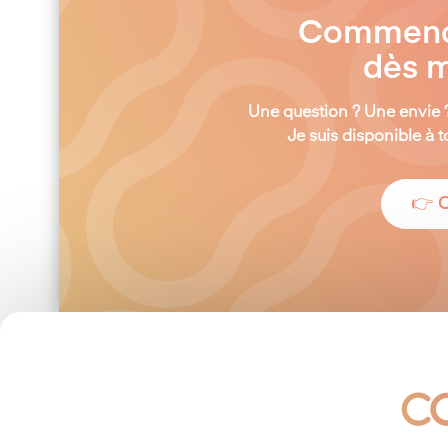
Commençon
dès m
Une question ? Une envie 
Je suis disponible à
👉 