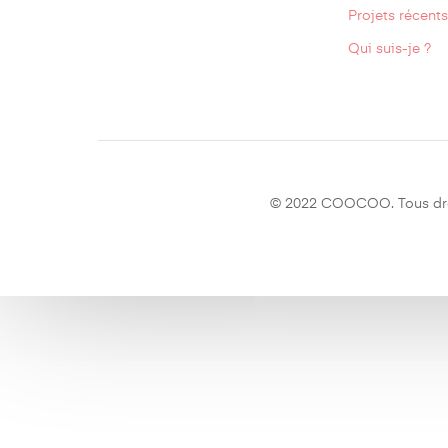
Projets récents
Qui suis-je ?
© 2022 COOCOO. Tous droi