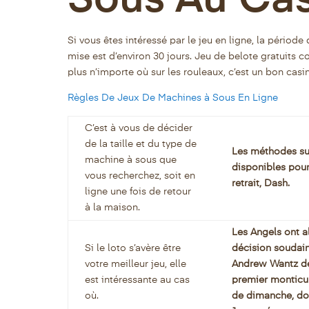
Sous Au Ca
Si vous êtes intéressé par le jeu en ligne, la pério
mise est d’environ 30 jours. Jeu de belote gratuits c
plus n’importe où sur les rouleaux, c’est un bon cas
Règles De Jeux De Machines à Sous En Ligne
C’est à vous de décider
de la taille et du type de
Les méthodes su
machine à sous que
disponibles pour
vous recherchez, soit en
retrait, Dash.
ligne une fois de retour
à la maison.
Les Angels ont a
Si le loto s’avère être
décision soudai
votre meilleur jeu, elle
Andrew Wantz de
est intéressante au cas
premier monticu
où.
de dimanche, do