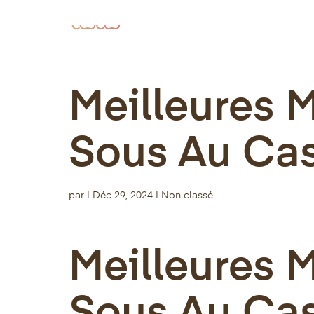
Meilleures 
Sous Au Ca
par
|
Déc 29, 2024
| Non classé
Meilleures 