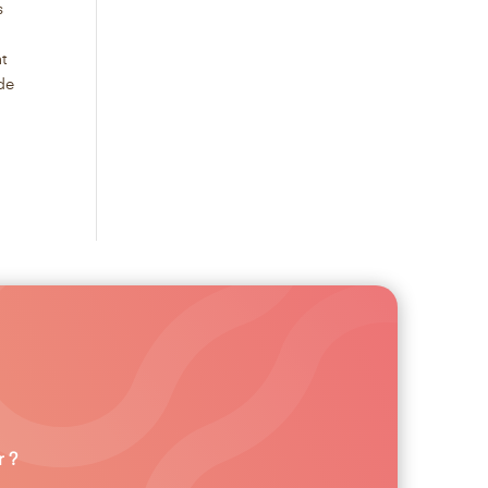
s
at
 de
 ?