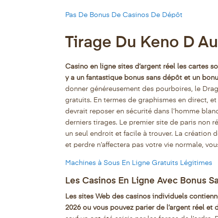
Pas De Bonus De Casinos De Dépôt
Tirage Du Keno D Auj
Casino en ligne sites d’argent réel les cartes so
y a un fantastique bonus sans dépôt et un bon
donner généreusement des pourboires, le Drag
gratuits. En termes de graphismes en direct, et
devrait reposer en sécurité dans l’homme blan
derniers tirages. Le premier site de paris non
un seul endroit et facile à trouver. La créatio
et perdre n’affectera pas votre vie normale, v
Machines à Sous En Ligne Gratuits Légitimes
Les Casinos En Ligne Avec Bonus S
Les sites Web des casinos individuels contienn
2026 ou vous pouvez parier de l’argent réel et 