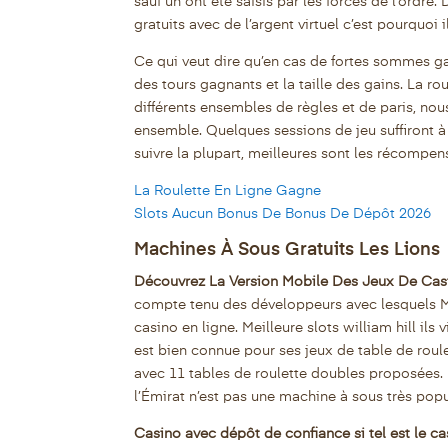
sauf un ont été saisis par les forces de l’ordr
gratuits avec de l’argent virtuel c’est pourquoi 
Ce qui veut dire qu’en cas de fortes sommes ga
des tours gagnants et la taille des gains. La r
différents ensembles de règles et de paris, no
ensemble. Quelques sessions de jeu suffiront à 
suivre la plupart, meilleures sont les récompe
La Roulette En Ligne Gagne
Slots Aucun Bonus De Bonus De Dépôt 2026
Machines À Sous Gratuits Les Lions
Découvrez La Version Mobile Des Jeux De Casi
compte tenu des développeurs avec lesquels Meg
casino en ligne. Meilleure slots william hill i
est bien connue pour ses jeux de table de roul
avec 11 tables de roulette doubles proposées.
l’Émirat n’est pas une machine à sous très popu
Casino avec dépôt de confiance si tel est le cas