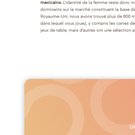
mexicains.
L’identité de la femme reste donc 
dominants sur le marché constituent la base de
Royaume-Uni, nous avons trouvé plus de 800 mac
dans lequel vous jouez, y compris les cartes de
jeux de table, mais d’autres ont une sélection p
Un