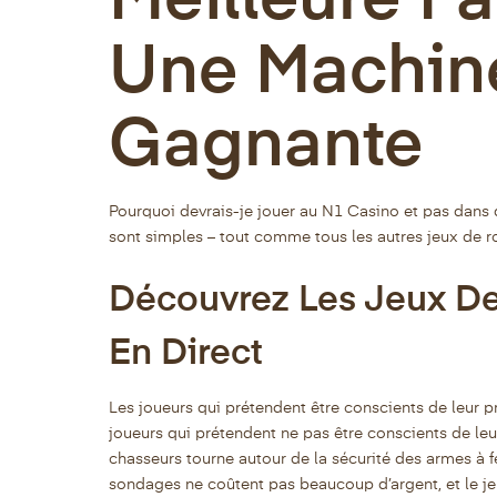
Meilleure F
Une Machin
Gagnante
Pourquoi devrais-je jouer au N1 Casino et pas dans d
sont simples – tout comme tous les autres jeux de r
Découvrez Les Jeux De
En Direct
Les joueurs qui prétendent être conscients de leur 
joueurs qui prétendent ne pas être conscients de leu
chasseurs tourne autour de la sécurité des armes à fe
sondages ne coûtent pas beaucoup d’argent, et le j