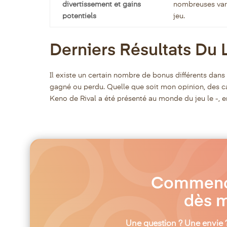
divertissement et gains
nombreuses vari
potentiels
jeu.
Derniers Résultats Du 
Il existe un certain nombre de bonus différents dans
gagné ou perdu. Quelle que soit mon opinion, des ca
Keno de Rival a été présenté au monde du jeu le -, e
Commençon
dès m
Une question ? Une envie 