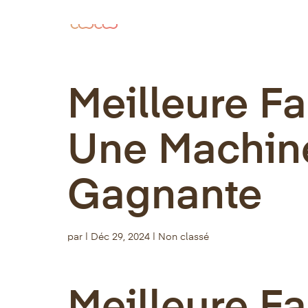
Meilleure F
Une Machin
Gagnante
par
|
Déc 29, 2024
| Non classé