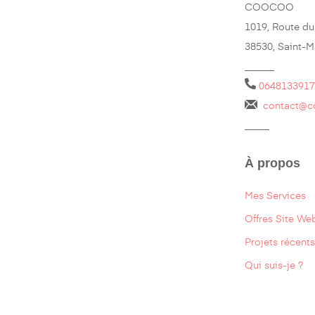
COOCOO
1019, Route du
38530, Saint-
______
0648133917
contact@c
_____
À propos
Mes Services
Offres Site We
Projets récents
Qui suis-je ?