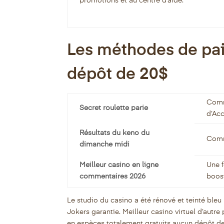
promotions et au centre d’aide.
Les méthodes de pai
dépôt de 20$
Comm
Secret roulette parie
d’Acc
Résultats du keno du
Comm
dimanche midi
Meilleur casino en ligne
Une f
commentaires 2026
boost
Le studio du casino a été rénové et teinté ble
Jokers garantie. Meilleur casino virtuel d’autre pa
en espèces totalement gratuits aucun dépôt d