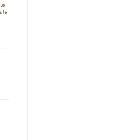
ous
s le
e