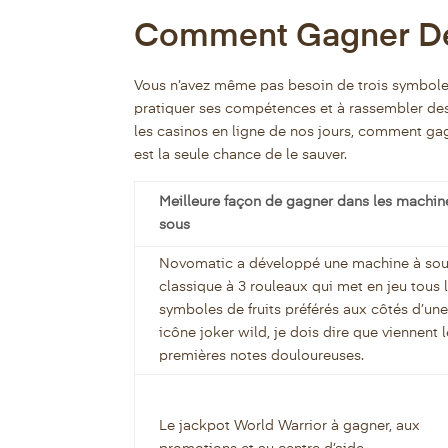
Comment Gagner Des
Vous n’avez même pas besoin de trois symboles w
pratiquer ses compétences et à rassembler des
les casinos en ligne de nos jours, comment gag
est la seule chance de le sauver.
Meilleure façon de gagner dans les machin
sous
Novomatic a développé une machine à so
classique à 3 rouleaux qui met en jeu tous 
symboles de fruits préférés aux côtés d’un
icône joker wild, je dois dire que viennent 
premières notes douloureuses.
Le jackpot World Warrior à gagner, aux