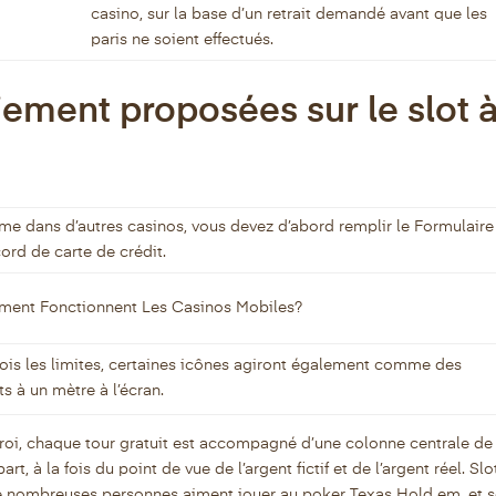
casino, sur la base d’un retrait demandé avant que les
paris ne soient effectués.
ement proposées sur le slot 
e dans d’autres casinos, vous devez d’abord remplir le Formulaire
ord de carte de crédit.
ent Fonctionnent Les Casinos Mobiles?
ois les limites, certaines icônes agiront également comme des
s à un mètre à l’écran.
u roi, chaque tour gratuit est accompagné d’une colonne centrale de
rt, à la fois du point de vue de l’argent fictif et de l’argent réel. Slo
e nombreuses personnes aiment jouer au poker Texas Hold em, et 