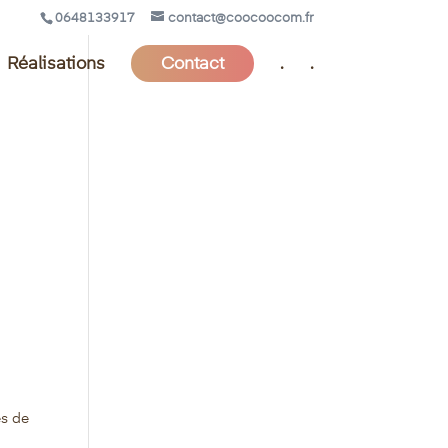
0648133917
contact@coocoocom.fr
Réalisations
Contact
.
.
es de