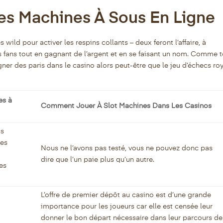
 Machines À Sous En Ligne
ild pour activer les respins collants – deux feront l’affaire, à
 fans tout en gagnant de l’argent et en se faisant un nom. Comme 
ner des paris dans le casino alors peut-être que le jeu d’échecs ro
es à
Comment Jouer À Slot Machines Dans Les Casinos
us
les
Nous ne l’avons pas testé, vous ne pouvez donc pas
e
dire que l’un paie plus qu’un autre.
les
L’offre de premier dépôt au casino est d’une grande
importance pour les joueurs car elle est censée leur
donner le bon départ nécessaire dans leur parcours de