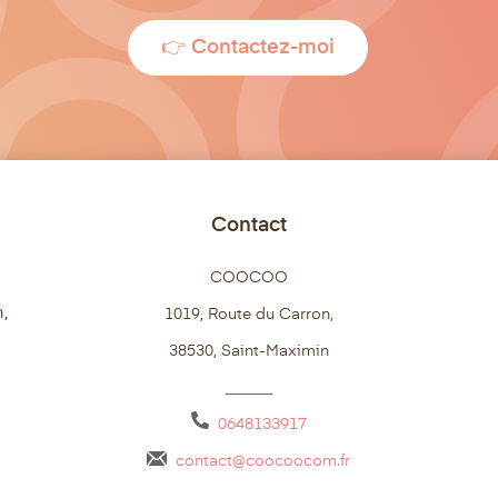
👉 Contactez-moi
Contact
COOCOO
,
1019, Route du Carron,
38530, Saint-Maximin
______
0648133917
contact@
coocoocom
.fr