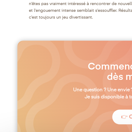
n’êtes pas vraiment intéressé à rencontrer de nouvel
et l’engouement intense semblait s’essouffler. Résul
c’est toujours un jeu divertissant.
Commençon
dès m
Une question ? Une envie 
Je suis disponible à
👉 