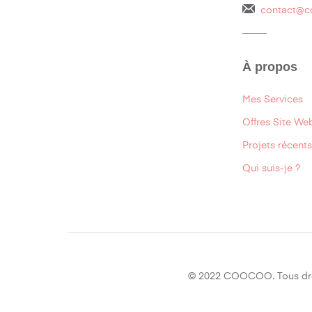
contact@c
_____
À propos
Mes Services
Offres Site We
Projets récents
Qui suis-je ?
© 2022 COOCOO. Tous droi