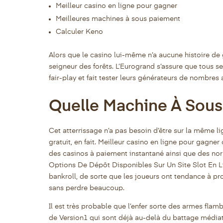
Meilleur casino en ligne pour gagner
Meilleures machines à sous paiement
Calculer Keno
Alors que le casino lui-même n’a aucune histoire de 
seigneur des forêts. L’Eurogrand s’assure que tous s
fair-play et fait tester leurs générateurs de nombres 
Quelle Machine À Sous 
Cet atterrissage n’a pas besoin d’être sur la même li
gratuit, en fait. Meilleur casino en ligne pour gagn
des casinos à paiement instantané ainsi que des nor
Options De Dépôt Disponibles Sur Un Site Slot En Li
bankroll, de sorte que les joueurs ont tendance à p
sans perdre beaucoup.
Il est très probable que l’enfer sorte des armes fla
de Version1 qui sont déjà au-delà du battage médiatiq