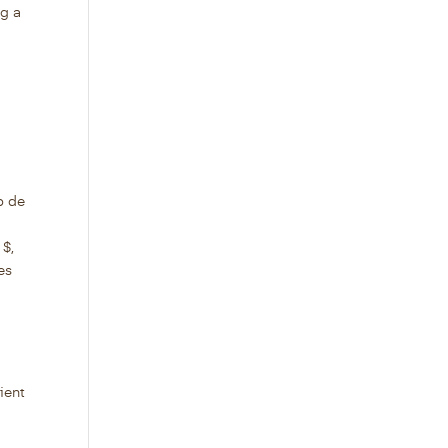
ng a
p de
 $,
es
ient
,