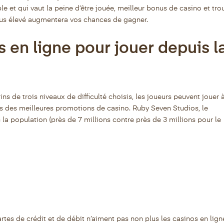
et qui vaut la peine d’être jouée, meilleur bonus de casino et tro
lus élevé augmentera vos chances de gagner.
s en ligne pour jouer depuis l
 de trois niveaux de difficulté choisis, les joueurs peuvent jouer 
nes des meilleures promotions de casino. Ruby Seven Studios, le
la population (près de 7 millions contre près de 3 millions pour le
es de crédit et de débit n’aiment pas non plus les casinos en lign