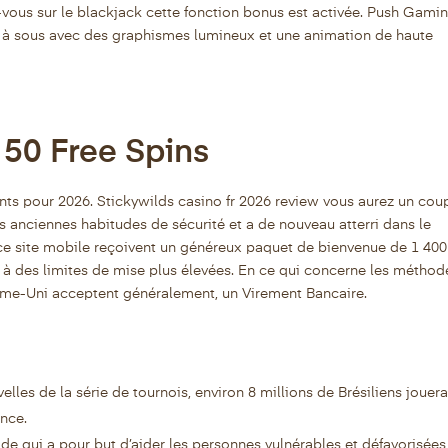
-vous sur le blackjack cette fonction bonus est activée. Push Gami
e à sous avec des graphismes lumineux et une animation de haute
 50 Free Spins
nts pour 2026. Stickywilds casino fr 2026 review vous aurez un cou
ses anciennes habitudes de sécurité et a de nouveau atterri dans le
ce site mobile reçoivent un généreux paquet de bienvenue de 1 400
nt à des limites de mise plus élevées. En ce qui concerne les méthod
ume-Uni acceptent généralement, un Virement Bancaire.
elles de la série de tournois, environ 8 millions de Brésiliens jouera
ence.
’aide qui a pour but d’aider les personnes vulnérables et défavorisées