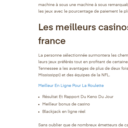
machine à sous une machine à sous remarquable 
les jeux avec le pourcentage de paiement le p
Les meilleurs casino
france
La personne sélectionnée surmontera les chemins
leurs jeux préférés tout en profitant de certai
Tennessee a les avantages de plus de deux fois 
Mississippi) et des équipes de la NFL.
Meilleur En Ligne Pour La Roulette
Résultat Et Rapport Du Keno Du Jour
Meilleur bonus de casino
Blackjack en ligne réel
Sans oublier que de nombreux émetteurs de cart