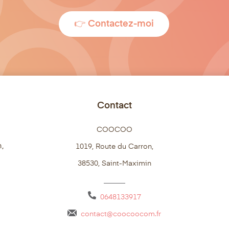
👉 Contactez-moi
Contact
COOCOO
,
1019, Route du Carron,
38530, Saint-Maximin
______
0648133917
contact@
coocoocom
.fr