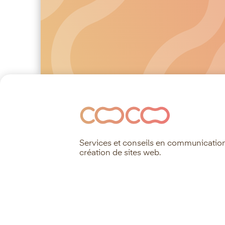
Services et conseils en communication
création de sites web.