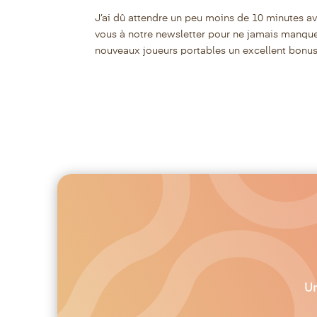
J’ai dû attendre un peu moins de 10 minutes av
vous à notre newsletter pour ne jamais manquer 
nouveaux joueurs portables un excellent bonus
Un