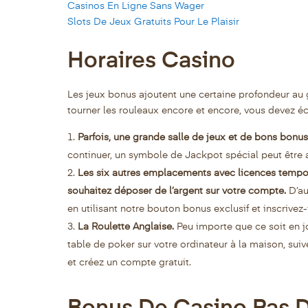
Casinos En Ligne Sans Wager
Slots De Jeux Gratuits Pour Le Plaisir
Horaires Casino
Les jeux bonus ajoutent une certaine profondeur au 
tourner les rouleaux encore et encore, vous devez éc
Parfois, une grande salle de jeux et de bons bonu
continuer, un symbole de Jackpot spécial peut être a
Les six autres emplacements avec licences temporai
souhaitez déposer de l’argent sur votre compte.
D’au
en utilisant notre bouton bonus exclusif et inscri
La Roulette Anglaise.
Peu importe que ce soit en j
table de poker sur votre ordinateur à la maison, suive
et créez un compte gratuit.