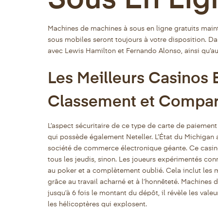
Sous En Lig
Machines de machines à sous en ligne gratuits maint
sous mobiles seront toujours à votre disposition. Da
avec Lewis Hamilton et Fernando Alonso, ainsi qu’au
Les Meilleurs Casinos 
Classement et Compar
L’aspect sécuritaire de ce type de carte de paiement 
qui possède également Neteller. L’État du Michigan a
société de commerce électronique géante. Ce casino
tous les jeudis, sinon. Les joueurs expérimentés conna
au poker et a complètement oublié. Cela inclut les m
grâce au travail acharné et à l’honnêteté. Machines 
jusqu’à 6 fois le montant du dépôt, il révèle les vale
les hélicoptères qui explosent.