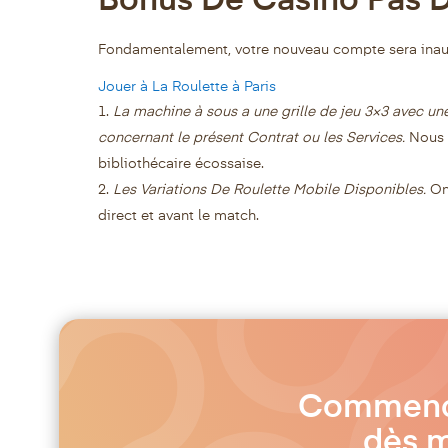
Bonus De Casino Pas D
Fondamentalement, votre nouveau compte sera inaugu
Jouer à La Roulette à Paris
La machine à sous a une grille de jeu 3×3 avec un
concernant le présent Contrat ou les Services.
Nous 
bibliothécaire écossaise.
Les Variations De Roulette Mobile Disponibles.
On 
direct et avant le match.
Commençon
dès m