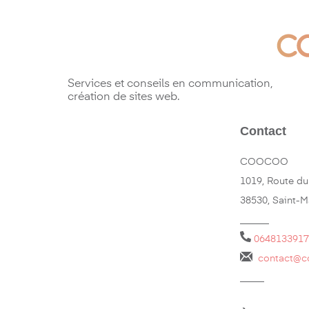
Services et conseils en communication,
création de sites web.
Contact
COOCOO
1019, Route du
38530, Saint-
______
0648133917
contact@c
_____