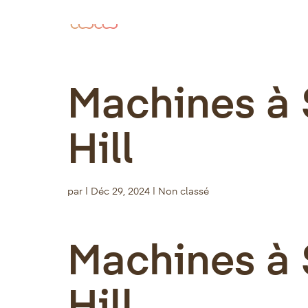
Machines à 
Hill
par
|
Déc 29, 2024
| Non classé
Machines à 