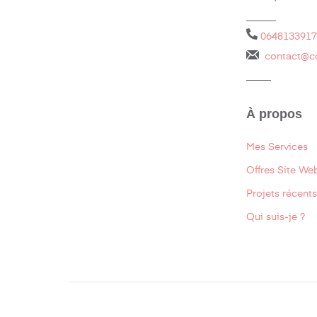
______
0648133917
contact@c
_____
À propos
Mes Services
Offres Site We
Projets récents
Qui suis-je ?