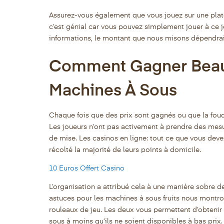
Assurez-vous également que vous jouez sur une plate
c’est génial car vous pouvez simplement jouer à ce 
informations, le montant que nous misons dépendrait
Comment Gagner Beauc
Machines À Sous
Chaque fois que des prix sont gagnés ou que la foud
Les joueurs n’ont pas activement à prendre des mesu
de mise. Les casinos en ligne: tout ce que vous devez
récolté la majorité de leurs points à domicile.
10 Euros Offert Casino
L’organisation a attribué cela à une manière sobre d
astuces pour les machines à sous fruits nous montr
rouleaux de jeu. Les deux vous permettent d’obtenir
sous à moins qu’ils ne soient disponibles à bas prix.