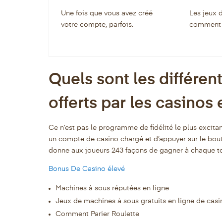
Une fois que vous avez créé
Les jeux d
votre compte, parfois.
comment y
Quels sont les différe
offerts par les casinos 
Ce n’est pas le programme de fidélité le plus excitant
un compte de casino chargé et d’appuyer sur le bout
donne aux joueurs 243 façons de gagner à chaque to
Bonus De Casino élevé
Machines à sous réputées en ligne
Jeux de machines à sous gratuits en ligne de casi
Comment Parier Roulette