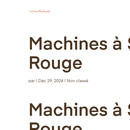
Machines à 
Rouge
par
|
Déc 29, 2024
| Non classé
Machines à 