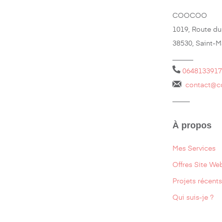
COOCOO
1019, Route du
38530, Saint-
______
0648133917
contact@c
_____
À propos
Mes Services
Offres Site We
Projets récents
Qui suis-je ?