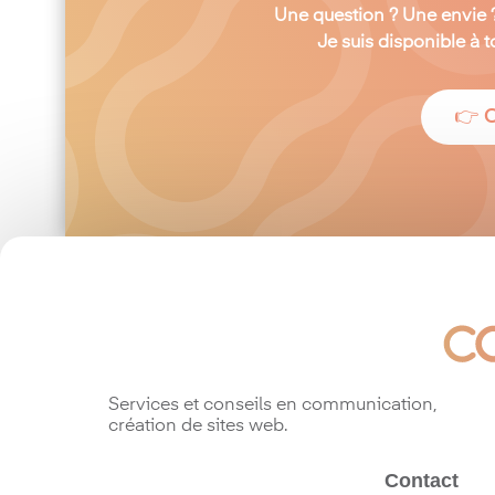
Une question ? Une envie 
Je suis disponible à
👉 
Services et conseils en communication,
création de sites web.
Contact