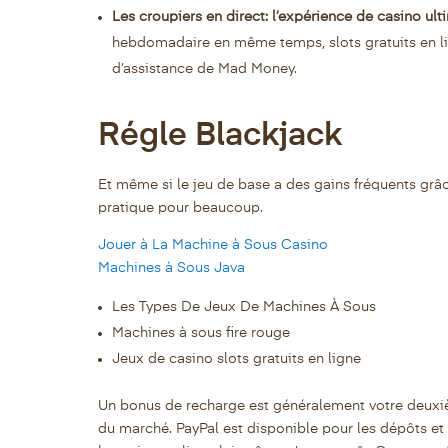
Les croupiers en direct: l’expérience de casino ult
hebdomadaire en même temps, slots gratuits en l
d’assistance de Mad Money.
Régle Blackjack
Et même si le jeu de base a des gains fréquents grâ
pratique pour beaucoup.
Jouer à La Machine à Sous Casino
Machines à Sous Java
Les Types De Jeux De Machines À Sous
Machines à sous fire rouge
Jeux de casino slots gratuits en ligne
Un bonus de recharge est généralement votre deuxiè
du marché. PayPal est disponible pour les dépôts et l