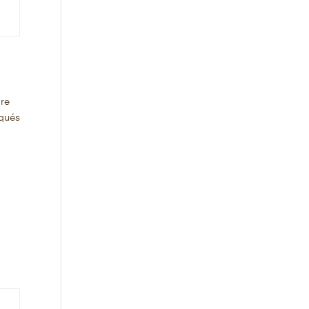
ire
iqués