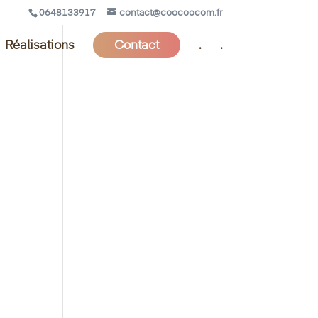
0648133917
contact@coocoocom.fr
Réalisations
Contact
.
.