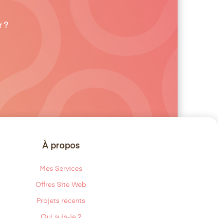
 ?
À propos
Mes Services
Offres Site Web
Projets récents
Qui suis-je ?