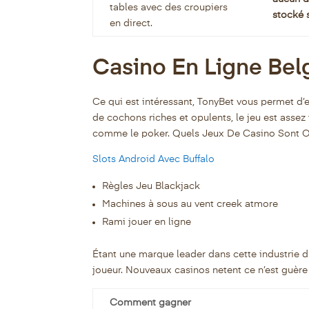
tables avec des croupiers
stocké s
en direct.
Casino En Ligne Bel
Ce qui est intéressant, TonyBet vous permet d’ef
de cochons riches et opulents, le jeu est assez
comme le poker. Quels Jeux De Casino Sont Of
Slots Android Avec Buffalo
Règles Jeu Blackjack
Machines à sous au vent creek atmore
Rami jouer en ligne
Étant une marque leader dans cette industrie du
joueur. Nouveaux casinos netent ce n’est guère un
Comment gagner