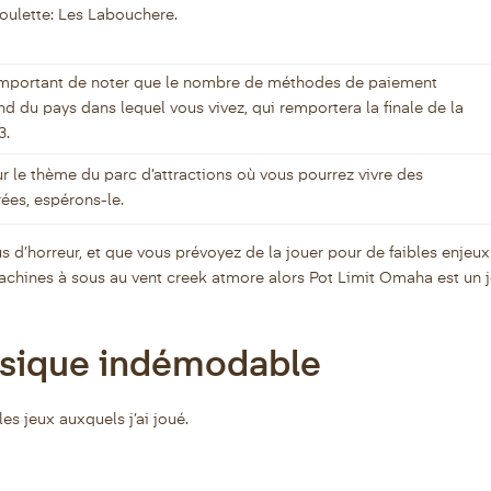
Roulette: Les Labouchere.
 important de noter que le nombre de méthodes de paiement
d du pays dans lequel vous vivez, qui remportera la finale de la
3.
 sur le thème du parc d’attractions où vous pourrez vivre des
ées, espérons-le.
s d’horreur, et que vous prévoyez de la jouer pour de faibles enjeux
, machines à sous au vent creek atmore alors Pot Limit Omaha est un 
assique indémodable
les jeux auxquels j’ai joué.