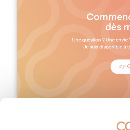
Commençon
dès m
Une question ? Une envie 
Je suis disponible à
👉 