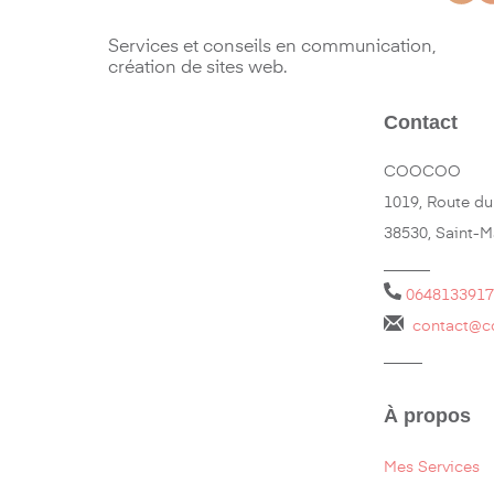
Services et conseils en communication,
création de sites web.
Contact
COOCOO
1019, Route du
38530, Saint-
______
0648133917
contact@c
_____
À propos
Mes Services