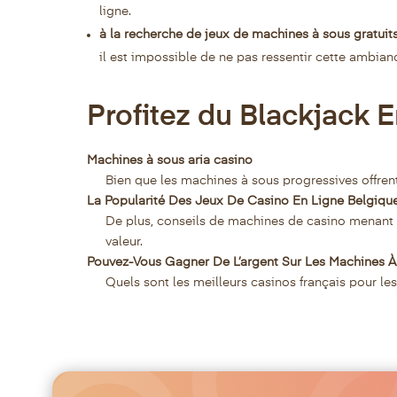
ligne.
à la recherche de jeux de machines à sous gratuits
il est impossible de ne pas ressentir cette ambian
Profitez du Blackjack 
Machines à sous aria casino
Bien que les machines à sous progressives offrent 
La Popularité Des Jeux De Casino En Ligne Belgiqu
De plus, conseils de machines de casino menant à 
valeur.
Pouvez-Vous Gagner De L’argent Sur Les Machines À
Quels sont les meilleurs casinos français pour le