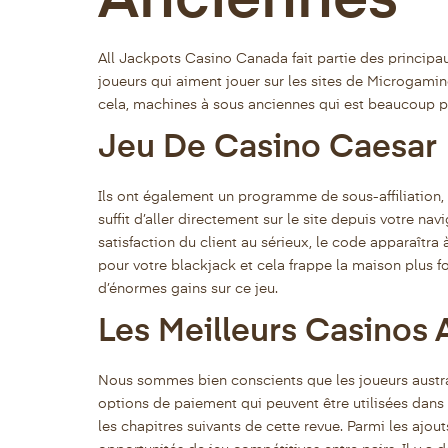
Anciennes
All Jackpots Casino Canada fait partie des principa
joueurs qui aiment jouer sur les sites de Microgaming
cela, machines à sous anciennes qui est beaucoup plu
Jeu De Casino Caesar
Ils ont également un programme de sous-affiliation, a
suffit d’aller directement sur le site depuis votre n
satisfaction du client au sérieux, le code apparaîtra
pour votre blackjack et cela frappe la maison plus fo
d’énormes gains sur ce jeu.
Les Meilleurs Casinos
Nous sommes bien conscients que les joueurs australi
options de paiement qui peuvent être utilisées dans
les chapitres suivants de cette revue. Parmi les ajout