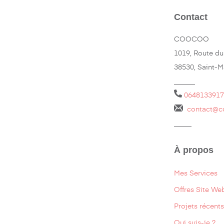
Contact
COOCOO
1019, Route du
38530, Saint-
______
0648133917
contact@c
_____
À propos
Mes Services
Offres Site We
Projets récents
Qui suis-je ?