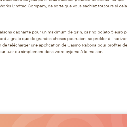
aWorks Limited Company, de sorte que vous sachiez toujours si cela
naisons gagnante pour un maximum de gain, casino boleto 5 euro p
cord signale que de grandes choses pourraient se profiler à l’horizo
n de télécharger une application de Casino Rabona pour profiter d
our tuer ou simplement dans votre pyjama à la maison.