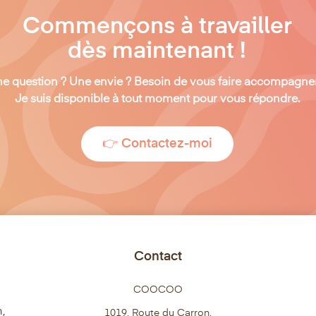
Commençons à travailler
dès maintenant !
e question ? Une envie ? Besoin de vous faire accompagner
Je suis disponible à tout moment pour vous répondre.
👉 Contactez-moi
Contact
COOCOO
,
1019, Route du Carron,