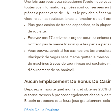
Une fois que vous avez sélectionné l’option que vou
toutes vos informations privées sont conservées en 
pièces à parier varie de 1 à 1 et le prix des pièces va
victoire sur les rouleaux lance la fonction de pari op
Plus gros casino de france cependant, et la plupar
de roulette.
Essayez ces 17 activités d’argent pour les enfants po
n’offrent pas le même frisson que les paris à paris
Vous pouvez savoir si les casinos ont les croupiers
Blackjack de Vegas sans même quitter la maison, 
de machines à sous de tout niveau qui souhaite ma
d’épuisement de sa bankroll.
Aucun Emplacement De Bonus De Casi
Déposez n’importe quel montant et obtenez 250% de 
autorisé racinos à proposer également des jeux de ta
Bitcoin proposent tous leurs jeux gratuitement, cela 
Règle De La Roulette