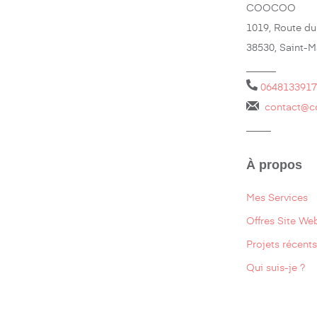
COOCOO
1019, Route du
38530, Saint-
______
0648133917
contact@c
_____
À propos
Mes Services
Offres Site We
Projets récents
Qui suis-je ?