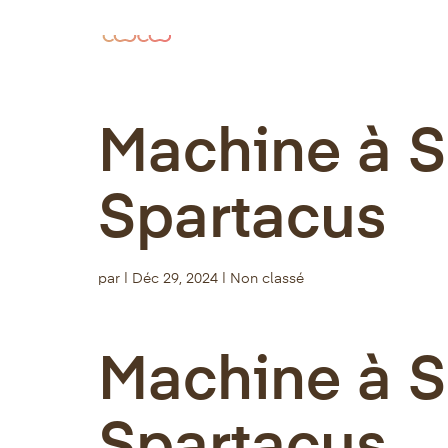
Machine à S
Spartacus
par
|
Déc 29, 2024
| Non classé
Machine à S