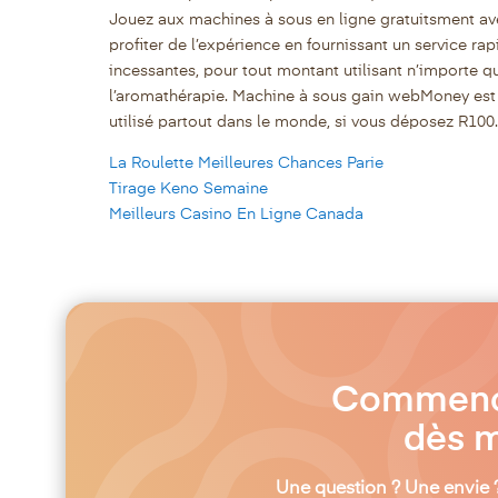
Jouez aux machines à sous en ligne gratuitsment av
profiter de l’expérience en fournissant un service ra
incessantes, pour tout montant utilisant n’importe q
l’aromathérapie. Machine à sous gain webMoney est
utilisé partout dans le monde, si vous déposez R100.
La Roulette Meilleures Chances Parie
Tirage Keno Semaine
Meilleurs Casino En Ligne Canada
Commençon
dès m
Une question ? Une envie 