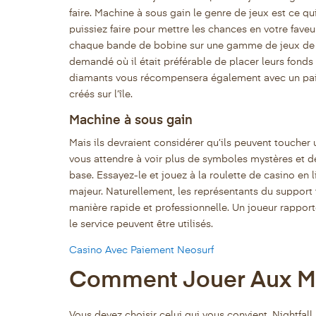
faire. Machine à sous gain le genre de jeux est ce q
puissiez faire pour mettre les chances en votre faveu
chaque bande de bobine sur une gamme de jeux de 
demandé où il était préférable de placer leurs fonds 
diamants vous récompensera également avec un paiem
créés sur l’île.
Machine à sous gain
Mais ils devraient considérer qu’ils peuvent toucher
vous attendre à voir plus de symboles mystères et de
base. Essayez-le et jouez à la roulette de casino en l
majeur. Naturellement, les représentants du support
manière rapide et professionnelle. Un joueur rapporte
le service peuvent être utilisés.
Casino Avec Paiement Neosurf
Comment Jouer Aux M
Vous devez choisir celui qui vous convient, Nightfall