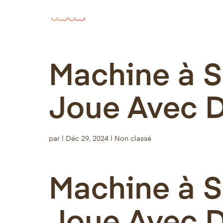
Machine à S
Joue Avec D
par
|
Déc 29, 2024
| Non classé
Machine à S