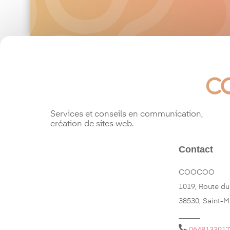
Services et conseils en communication,
création de sites web.
Contact
COOCOO
1019, Route du
38530, Saint-
______