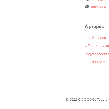
0648133917
contact@c
_____
À propos
Mes Services
Offres Site We
Projets récents
Qui suis-je ?
© 2022 COOCOO. Tous droi