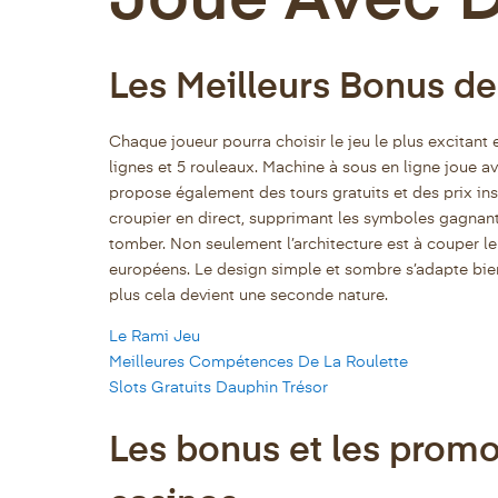
Joue Avec D
Les Meilleurs Bonus d
Chaque joueur pourra choisir le jeu le plus excitant
lignes et 5 rouleaux. Machine à sous en ligne joue a
propose également des tours gratuits et des prix inst
croupier en direct, supprimant les symboles gagnan
tomber. Non seulement l’architecture est à couper le
européens. Le design simple et sombre s’adapte bien s
plus cela devient une seconde nature.
Le Rami Jeu
Meilleures Compétences De La Roulette
Slots Gratuits Dauphin Trésor
Les bonus et les promot