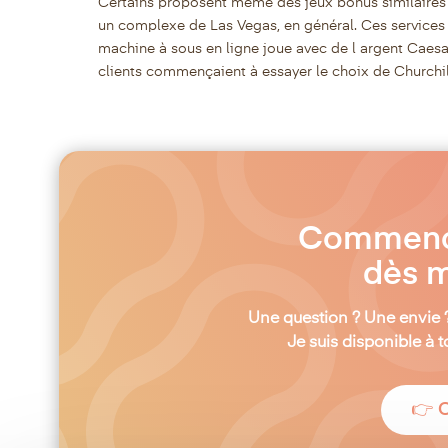
Certains proposent même des jeux bonus similaires à
un complexe de Las Vegas, en général. Ces services 
machine à sous en ligne joue avec de l argent Caesa
clients commençaient à essayer le choix de Churchill
Commençon
dès m
Une question ? Une envie 
Je suis disponible à
👉 