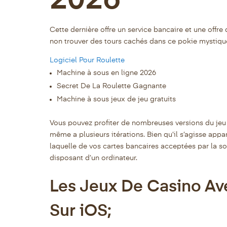
2026
Cette dernière offre un service bancaire et une offr
non trouver des tours cachés dans ce pokie mystiqu
Logiciel Pour Roulette
Machine à sous en ligne 2026
Secret De La Roulette Gagnante
Machine à sous jeux de jeu gratuits
Vous pouvez profiter de nombreuses versions du jeu d
même a plusieurs itérations. Bien qu’il s’agisse appa
laquelle de vos cartes bancaires acceptées par la soc
disposant d’un ordinateur.
Les Jeux De Casino Av
Sur iOS;