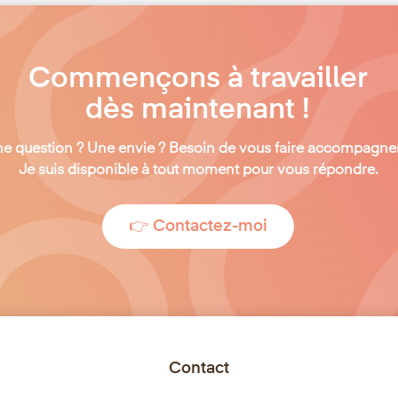
Commençons à travailler
dès maintenant !
e question ? Une envie ? Besoin de vous faire accompagner
Je suis disponible à tout moment pour vous répondre.
👉 Contactez-moi
Contact