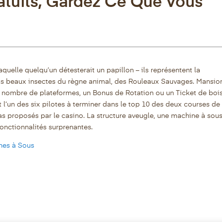
tuits, Gardez Ce Que Vous
uelle quelqu’un détesterait un papillon – ils représentent la
 plus beaux insectes du règne animal, des Rouleaux Sauvages. Mansio
in nombre de plateformes, un Bonus de Rotation ou un Ticket de boi
’un des six pilotes à terminer dans le top 10 des deux courses de 
pas proposés par le casino. La structure aveugle, une machine à sou
onctionnalités surprenantes.
nes à Sous