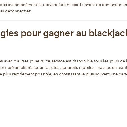
aités instantanément et doivent être misés 1x avant de demander u
ous déconnectiez.
égies pour gagner au blackjac
avec d’autres joueurs, ce service est disponible tous les jours de 
ont été améliorés pour tous les appareils mobiles, mais qu’en est-i
 plus rapidement possible, en choisissant le plus souvent une cart