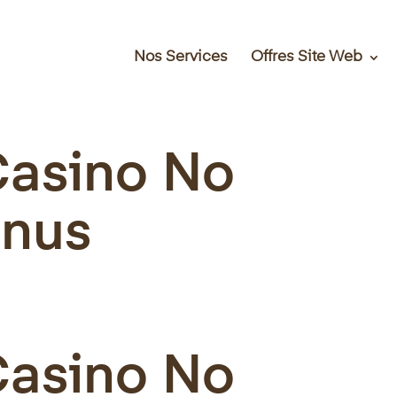
Nos Services
Offres Site Web
Casino No
onus
Casino No