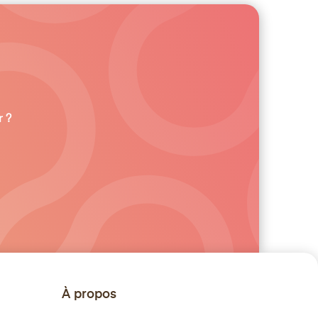
 ?
À propos