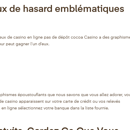
jeux de hasard emblématiques
. Jeux de casino en ligne pas de dépôt cocoa Casino a des graphism
eur peut gagner l’un d’eux.
raphismes époustouflants que nous savons que vous allez adorer, vo
de casino apparaissent sur votre carte de crédit ou vos relevés
 en ligne sélectionnez votre banque dans la liste fournie.