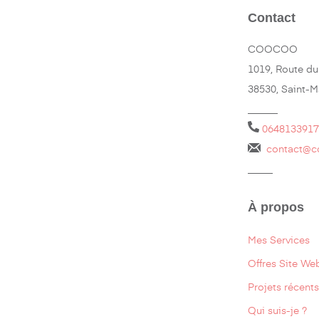
Contact
COOCOO
1019, Route du
38530, Saint-
______
0648133917
contact@c
_____
À propos
Mes Services
Offres Site We
Projets récents
Qui suis-je ?