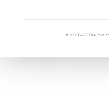
© 2022 COOCOO. Tous droi