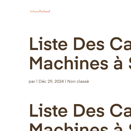
Liste Des C
Machines à 
par
|
Déc 29, 2024
| Non classé
Liste Des C