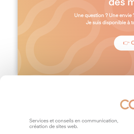
dès m
Une question ? Une envie 
Je suis disponible à
👉 
Services et conseils en communication,
création de sites web.