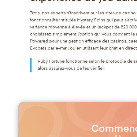
Trois, nos experts s’inscrivent sur les sites de casi
fonctionnalité intitulée Mystery Spins qui peut s’ac
variance moyenne à élevée et un jackpot de 820 000
choisissez simplement l’option qui vous convient le
Powered pour une gestion efficace des casinos, caesa
Evobets par e-mail ou en utilisant leur chat en direc
Ruby Fortune fonctionne selon le protocole de séc
alors assurez-vous de les vérifier.
Commençon