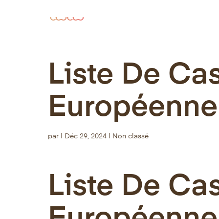
Liste De Ca
Européenne
par
|
Déc 29, 2024
| Non classé
Liste De Ca