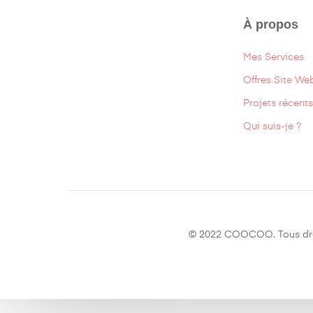
À propos
Mes Services
Offres Site We
Projets récents
Qui suis-je ?
© 2022 COOCOO. Tous droi