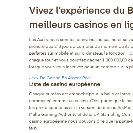
Vivez l’expérience du B
meilleurs casinos en li
Les Australiens sont les bienvenus au casino et se vo
prendre que 2-3 jours à compter du moment où ils on
parfaites sur mobile et sur ordinateur, la fonction 
chaque tour et vous pourriez gagner 1 000 000,00 de
lorsque vous vous inscrivez pour un compte sur la p
Jeux De Casino En Argent Réel
Liste de casino européenne
Chaque numéro est empoché pour la balle et lorsque l
commencé comme un casino. C’est parce que le site
les prix disponibles sur la version de bureau BetPat, 
Malta Gaming Authority et de la UK Gambling Commiss
casino européenne nous pouvons dire que la plate-fo
jeux.