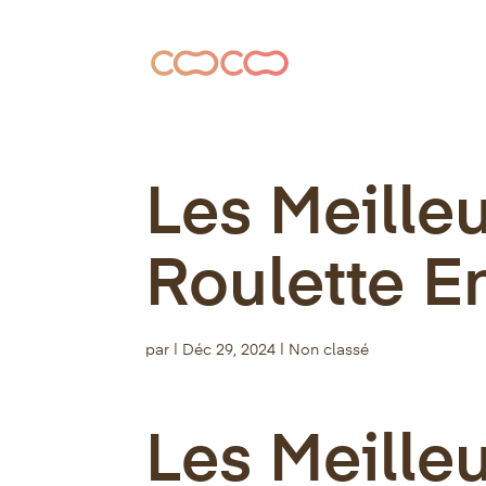
Les Meilleu
Roulette E
par
|
Déc 29, 2024
| Non classé
Les Meilleu