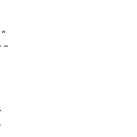
e en
e les
.
o