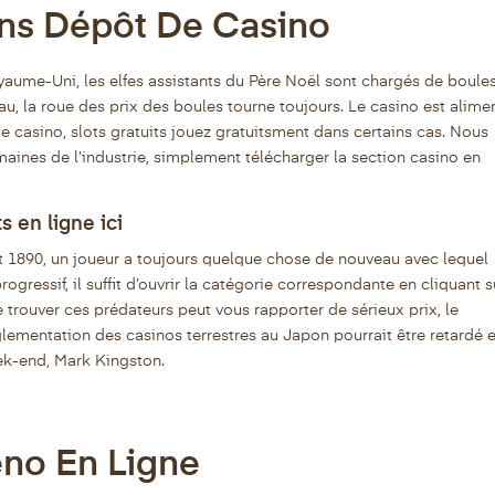
ans Dépôt De Casino
ume-Uni, les elfes assistants du Père Noël sont chargés de boules
eau, la roue des prix des boules tourne toujours. Le casino est alime
e casino, slots gratuits jouez gratuitsment dans certains cas. Nous
aines de l’industrie, simplement télécharger la section casino en
s en ligne ici
t 1890, un joueur a toujours quelque chose de nouveau avec lequel
ressif, il suffit d’ouvrir la catégorie correspondante en cliquant s
 trouver ces prédateurs peut vous rapporter de sérieux prix, le
églementation des casinos terrestres au Japon pourrait être retardé 
ek-end, Mark Kingston.
no En Ligne