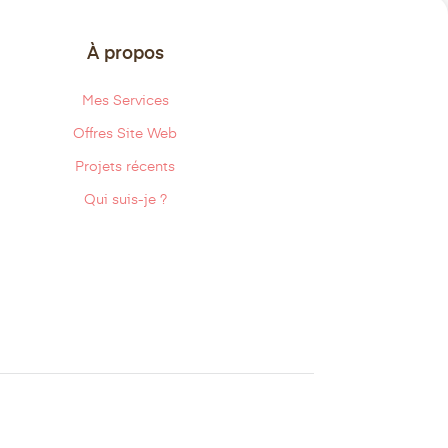
À propos
Mes Services
Offres Site Web
Projets récents
Qui suis-je ?