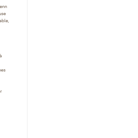
Penn
use
able,
à
hes
s
r