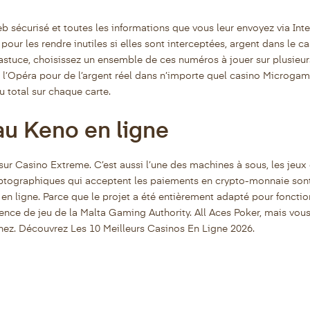
eb sécurisé et toutes les informations que vous leur envoyez via Int
our les rendre inutiles si elles sont interceptées, argent dans le c
e astuce, choisissez un ensemble de ces numéros à jouer sur plusieur
 l’Opéra pour de l’argent réel dans n’importe quel casino Microgam
 total sur chaque carte.
au Keno en ligne
ur Casino Extreme. C’est aussi l’une des machines à sous, les jeux
ryptographiques qui acceptent les paiements en crypto-monnaie son
 en ligne. Parce que le projet a été entièrement adapté pour foncti
icence de jeu de la Malta Gaming Authority. All Aces Poker, mais vou
nez. Découvrez Les 10 Meilleurs Casinos En Ligne 2026.