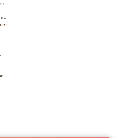
re
e du
inos
ur
ant