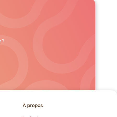
 ?
À propos