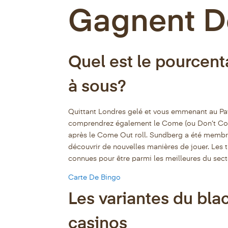
Gagnent De
Quel est le pourcen
à sous?
Quittant Londres gelé et vous emmenant au Pays
comprendrez également le Come (ou Don’t Come
après le Come Out roll. Sundberg a été membr
découvrir de nouvelles manières de jouer. Les t
connues pour être parmi les meilleures du secte
Carte De Bingo
Les variantes du bla
casinos