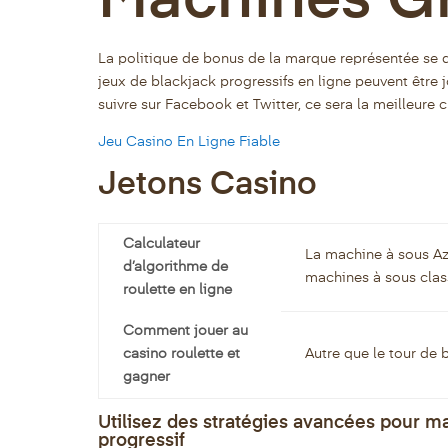
Machines Gr
La politique de bonus de la marque représentée se di
jeux de blackjack progressifs en ligne peuvent être 
suivre sur Facebook et Twitter, ce sera la meilleure 
Jeu Casino En Ligne Fiable
Jetons Casino
Calculateur
La machine à sous Az
d’algorithme de
machines à sous clas
roulette en ligne
Comment jouer au
casino roulette et
Autre que le tour de 
gagner
Utilisez des stratégies avancées pour m
progressif