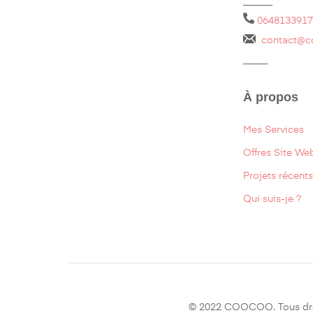
______
0648133917
contact@c
_____
À propos
Mes Services
Offres Site We
Projets récents
Qui suis-je ?
© 2022 COOCOO. Tous droi