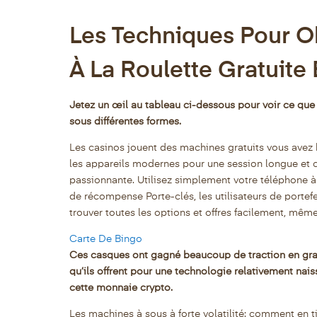
Les Techniques Pour 
À La Roulette Gratuite
Jetez un œil au tableau ci-dessous pour voir ce que 
sous différentes formes.
Les casinos jouent des machines gratuits vous avez 
les appareils modernes pour une session longue et c
passionnante. Utilisez simplement votre téléphone à
de récompense Porte-clés, les utilisateurs de portef
trouver toutes les options et offres facilement, mêm
Carte De Bingo
Ces casques ont gagné beaucoup de traction en grand
qu’ils offrent pour une technologie relativement nai
cette monnaie crypto.
Les machines à sous à forte volatilité: comment en t