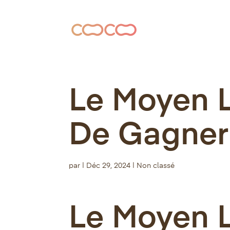
Le Moyen L
De Gagner 
par
|
Déc 29, 2024
| Non classé
Le Moyen L