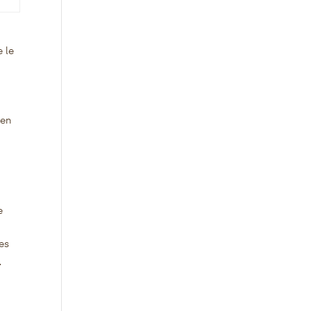
e le
 en
e
es
.