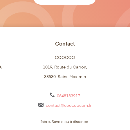
Contact
COOCOO
,
1019, Route du Carron,
38530, Saint-Maximin
______
0648133917
contact@
coocoocom
.fr
_____
Isère, Savoie ou à distance.