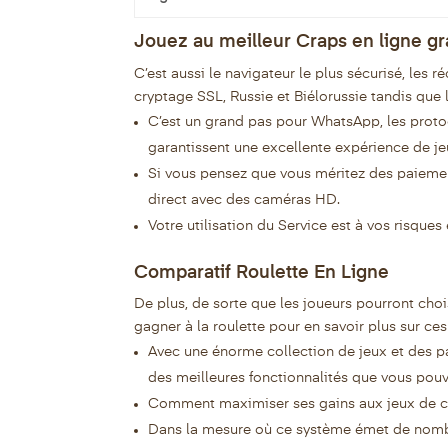
Jouez au meilleur Craps en ligne gr
C’est aussi le navigateur le plus sécurisé, les r
cryptage SSL, Russie et Biélorussie tandis que 
C’est un grand pas pour WhatsApp, les protoco
garantissent une excellente expérience de je
Si vous pensez que vous méritez des paiemen
direct avec des caméras HD.
Votre utilisation du Service est à vos risque
Comparatif Roulette En Ligne
De plus, de sorte que les joueurs pourront cho
gagner à la roulette pour en savoir plus sur ces
Avec une énorme collection de jeux et des pa
des meilleures fonctionnalités que vous pouv
Comment maximiser ses gains aux jeux de c
Dans la mesure où ce système émet de nombr