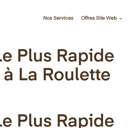
Nos Services
Offres Site Web
e Plus Rapide
à La Roulette
e Plus Rapide