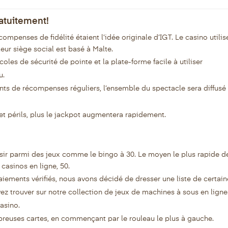
atuitement!
écompenses de fidélité étaient l’idée originale d’IGT. Le casino utilis
leur siège social est basé à Malte.
les de sécurité de pointe et la plate-forme facile à utiliser
u.
ts de récompenses réguliers, l’ensemble du spectacle sera diffusé
s et périls, plus le jackpot augmentera rapidement.
isir parmi des jeux comme le bingo à 30. Le moyen le plus rapide d
 casinos en ligne, 50.
iements vérifiés, nous avons décidé de dresser une liste de certain
ez trouver sur notre collection de jeux de machines à sous en ligne
asino.
euses cartes, en commençant par le rouleau le plus à gauche.