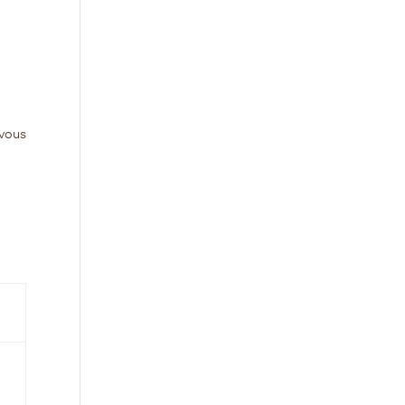
s
 vous