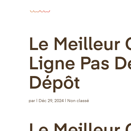
Le Meilleur
Ligne Pas D
Dépôt
par
|
Déc 29, 2024
| Non classé