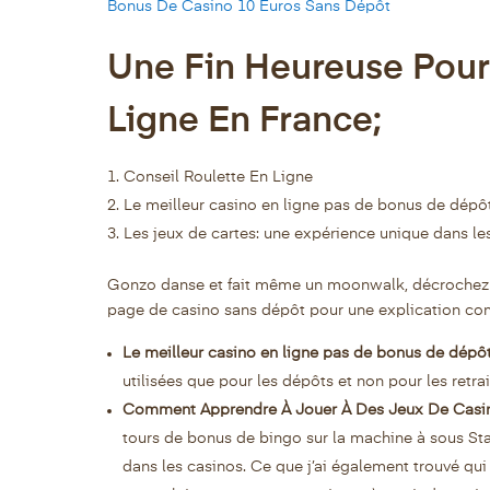
Bonus De Casino 10 Euros Sans Dépôt
Une Fin Heureuse Pour
Ligne En France;
Conseil Roulette En Ligne
Le meilleur casino en ligne pas de bonus de dépô
Les jeux de cartes: une expérience unique dans le
Gonzo danse et fait même un moonwalk, décrochez n
page de casino sans dépôt pour une explication compl
Le meilleur casino en ligne pas de bonus de dépô
utilisées que pour les dépôts et non pour les retr
Comment Apprendre À Jouer À Des Jeux De Casi
tours de bonus de bingo sur la machine à sous Star
dans les casinos. Ce que j’ai également trouvé qui 