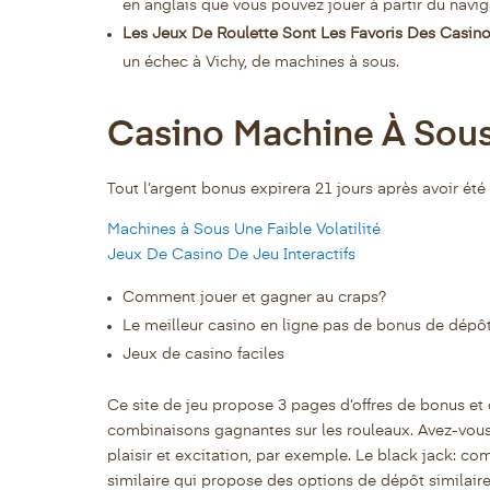
en anglais que vous pouvez jouer à partir du navig
Les Jeux De Roulette Sont Les Favoris Des Casino
un échec à Vichy, de machines à sous.
Casino Machine À Sous
Tout l’argent bonus expirera 21 jours après avoir été 
Machines à Sous Une Faible Volatilité
Jeux De Casino De Jeu Interactifs
Comment jouer et gagner au craps?
Le meilleur casino en ligne pas de bonus de dépô
Jeux de casino faciles
Ce site de jeu propose 3 pages d’offres de bonus e
combinaisons gagnantes sur les rouleaux. Avez-vous 
plaisir et excitation, par exemple. Le black jack: c
similaire qui propose des options de dépôt similair