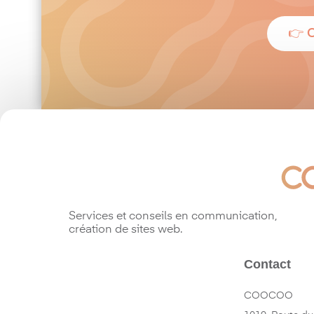
👉 
Services et conseils en communication,
création de sites web.
Contact
COOCOO