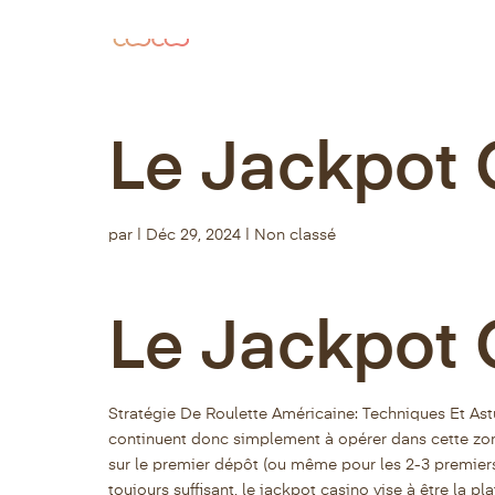
Le Jackpot 
par
|
Déc 29, 2024
| Non classé
Le Jackpot 
Stratégie De Roulette Américaine: Techniques Et Ast
continuent donc simplement à opérer dans cette zone
sur le premier dépôt (ou même pour les 2-3 premiers
toujours suffisant, le jackpot casino vise à être la p