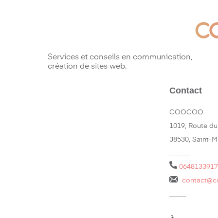
Services et conseils en communication,
création de sites web.
Contact
COOCOO
1019, Route du
38530, Saint-
______
0648133917
contact@c
_____