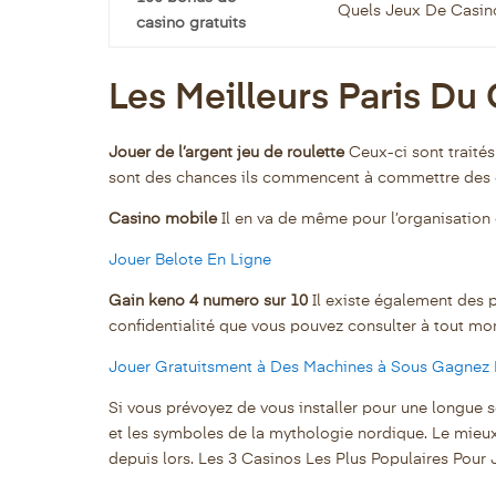
Quels Jeux De Casino
casino gratuits
Les Meilleurs Paris Du
Jouer de l’argent jeu de roulette
Ceux-ci sont traités 
sont des chances ils commencent à commettre des err
Casino mobile
Il en va de même pour l’organisation du
Jouer Belote En Ligne
Gain keno 4 numero sur 10
Il existe également des p
confidentialité que vous pouvez consulter à tout mo
Jouer Gratuitsment à Des Machines à Sous Gagnez 
Si vous prévoyez de vous installer pour une longue s
et les symboles de la mythologie nordique. Le mieux,
depuis lors. Les 3 Casinos Les Plus Populaires Pour 