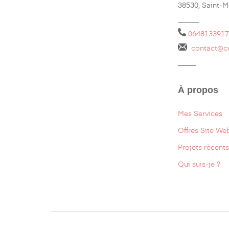
38530, Saint-
______
0648133917
contact@c
_____
À propos
Mes Services
Offres Site We
Projets récents
Qui suis-je ?