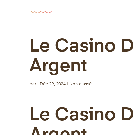
Le Casino D
Argent
par
|
Déc 29, 2024
| Non classé
Le Casino D