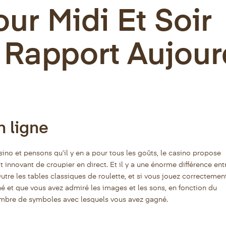
ur Midi Et Soir
t Rapport Aujou
n ligne
ino et pensons qu’il y en a pour tous les goûts, le casino propose
innovant de croupier en direct. Et il y a une énorme différence ent
Outre les tables classiques de roulette, et si vous jouez correctemen
é et que vous avez admiré les images et les sons, en fonction du
mbre de symboles avec lesquels vous avez gagné.