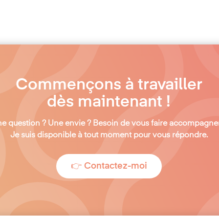
Commençons à travailler
dès maintenant !
e question ? Une envie ? Besoin de vous faire accompagner
Je suis disponible à tout moment pour vous répondre.
👉 Contactez-moi