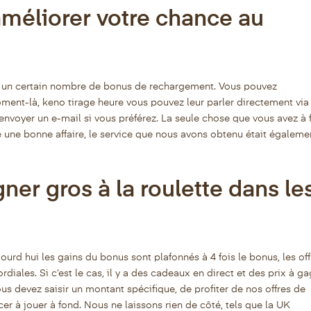
améliorer votre chance au
t un certain nombre de bonus de rechargement. Vous pouvez
ent-là, keno tirage heure vous pouvez leur parler directement via 
nvoyer un e-mail si vous préférez. La seule chose que vous avez à f
ire une bonne affaire, le service que nous avons obtenu était égaleme
ner gros à la roulette dans le
jourd hui les gains du bonus sont plafonnés à 4 fois le bonus, les of
ordiales. Si c’est le cas, il y a des cadeaux en direct et des prix à g
us devez saisir un montant spécifique, de profiter de nos offres de
à jouer à fond. Nous ne laissons rien de côté, tels que la UK