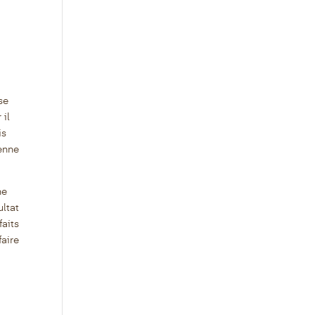
se
 il
is
éenne
ne
ultat
faits
faire