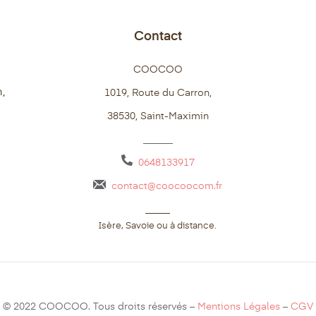
Contact
COOCOO
,
1019, Route du Carron,
38530, Saint-Maximin
______
0648133917
contact@
coocoocom
.fr
_____
Isère, Savoie ou à distance.
© 2022 COOCOO. Tous droits réservés –
Mentions Légales
–
CGV