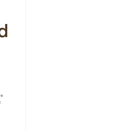
rd
re
t