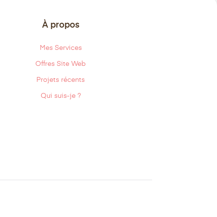
À propos
Mes Services
Offres Site Web
Projets récents
Qui suis-je ?