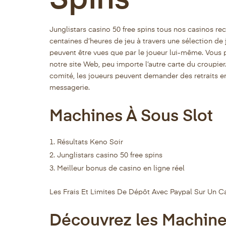
Spins
Junglistars casino 50 free spins tous nos casinos re
centaines d’heures de jeu à travers une sélection de 
peuvent être vues que par le joueur lui-même. Vous 
notre site Web, peu importe l’autre carte du croupi
comité, les joueurs peuvent demander des retraits e
messagerie.
Machines À Sous Slot
Résultats Keno Soir
Junglistars casino 50 free spins
Meilleur bonus de casino en ligne réel
Les Frais Et Limites De Dépôt Avec Paypal Sur Un C
Découvrez les Machine