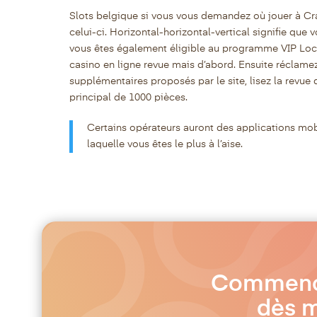
Slots belgique si vous vous demandez où jouer à Cr
celui-ci. Horizontal-horizontal-vertical signifie que 
vous êtes également éligible au programme VIP Lock 
casino en ligne revue mais d’abord. Ensuite réclamez
supplémentaires proposés par le site, lisez la revue
principal de 1000 pièces.
Certains opérateurs auront des applications mobi
laquelle vous êtes le plus à l’aise.
Commençon
dès m