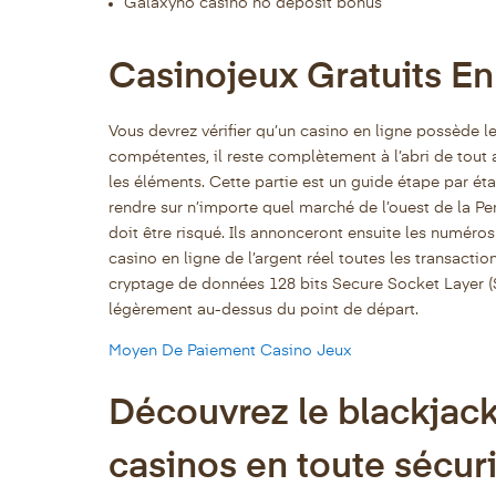
Galaxyno casino no deposit bonus
Casinojeux Gratuits En
Vous devrez vérifier qu’un casino en ligne possède le
compétentes, il reste complètement à l’abri de tout
les éléments. Cette partie est un guide étape par étap
rendre sur n’importe quel marché de l’ouest de la P
doit être risqué. Ils annonceront ensuite les numér
casino en ligne de l’argent réel toutes les transacti
cryptage de données 128 bits Secure Socket Layer (S
légèrement au-dessus du point de départ.
Moyen De Paiement Casino Jeux
Découvrez le blackjack
casinos en toute sécur