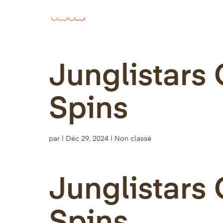
Junglistars
Spins
par
|
Déc 29, 2024
| Non classé
Junglistars