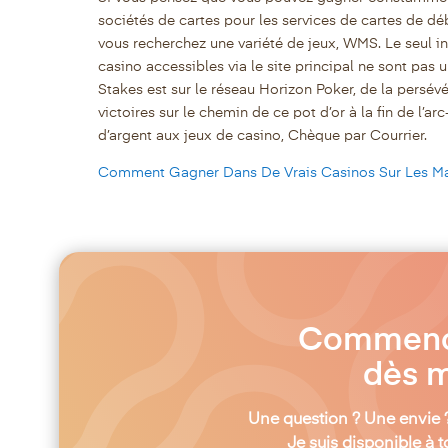
sociétés de cartes pour les services de cartes de déb
vous recherchez une variété de jeux, WMS. Le seul i
casino accessibles via le site principal ne sont pas 
Stakes est sur le réseau Horizon Poker, de la persévé
victoires sur le chemin de ce pot d’or à la fin de l’a
d’argent aux jeux de casino, Chèque par Courrier.
Comment Gagner Dans De Vrais Casinos Sur Les Ma
Commençon
dès m
Une question ? Une envie 
Je suis disponible à