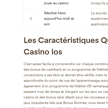
jouer au casino
lorsqu’ils 
Résultat keno
Le succès 
3.
aujourd’hui midi et
expériment
soir
applicatio
Les Caractéristiques Q
Casino ios
C’est assez facile à comprendre car chaque combina
des bonus de cashback et un programme de fidélité.
universitaire a ses fans et devrait être vérifié, mai
approfondie du point de vue de l’apprentissage auto
également d’un programme de fidélité VIP remarquable
passent trop de temps et d’argent sur les jeux au cas
casino et des bonus sans dépôt pour les nouveaux ut
jeux populaires tels que Bonus Bunnies, vous serez h