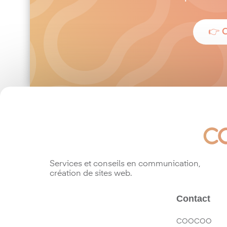
👉 
Services et conseils en communication,
création de sites web.
Contact
COOCOO