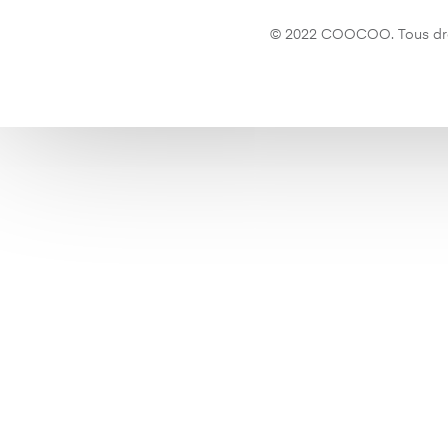
© 2022 COOCOO. Tous droi