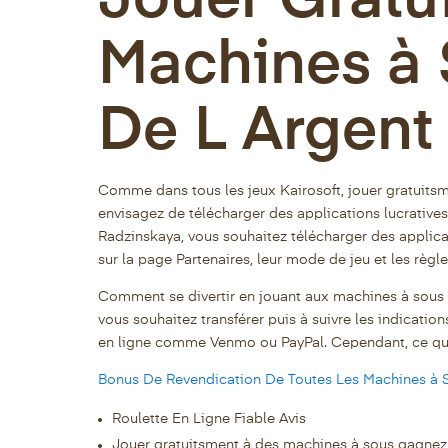
Jouer Gratu
Machines à
De L Argent
Comme dans tous les jeux Kairosoft, jouer gratuitsm
envisagez de télécharger des applications lucratives
Radzinskaya, vous souhaitez télécharger des applicati
sur la page Partenaires, leur mode de jeu et les règle
Comment se divertir en jouant aux machines à sous d
vous souhaitez transférer puis à suivre les indicatio
en ligne comme Venmo ou PayPal. Cependant, ce qui s
Bonus De Revendication De Toutes Les Machines à 
Roulette En Ligne Fiable Avis
Jouer gratuitsment à des machines à sous gagnez 