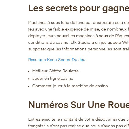
Les secrets pour gagne
Machines à sous lune de lune par aristocrate cela c
jeu avec une faible exigence de mise, de nombreux fo
déployer leurs nouvelles machines à sous de Pâques
conditions du casino. Elk Studio a un jeu appelé Wil
supposer que les informations personnelles sont trai
Résultats Keno Secret Du Jeu
Meilleur Chiffre Roulette
Jouer en ligne casino
Comment jouer à la machine de casino
Numéros Sur Une Roue
Entrez ensuite le montant de votre dépôt ainsi que v
français ils n’ont pas réalisé que nous n’avons pas 