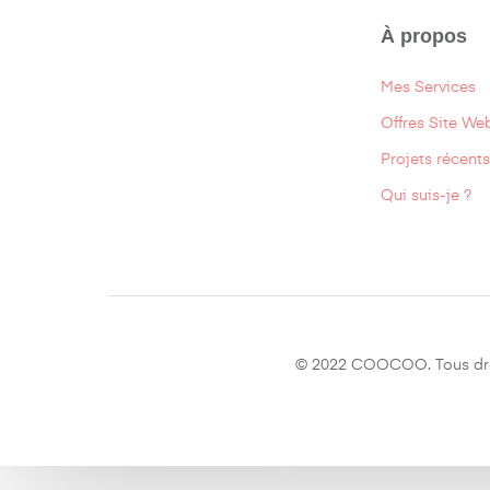
À propos
Mes Services
Offres Site We
Projets récents
Qui suis-je ?
© 2022 COOCOO. Tous droi