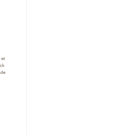
 et
ack
 de