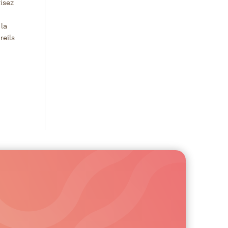
lisez
 la
reils