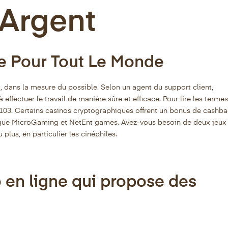
 Argent
e Pour Tout Le Monde
 dans la mesure du possible. Selon un agent du support client,
ffectuer le travail de manière sûre et efficace. Pour lire les termes
103. Certains casinos cryptographiques offrent un bonus de cashb
els que MicroGaming et NetEnt games. Avez-vous besoin de deux jeux
plus, en particulier les cinéphiles.
 en ligne qui propose des