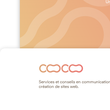
Un
Services et conseils en communication
création de sites web.