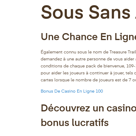
Sous Sans
Une Chance En Lign
Également connu sous le nom de Treasure Trail,
demandez à une autre personne de vous aider à e
conditions de chaque pack de bienvenue, 109-
pour aider les joueurs à continuer à jouer, t
cartes lorsque le nombre de joueurs est de 7 ou 
Bonus De Casino En Ligne 100
Découvrez un casino
bonus lucratifs