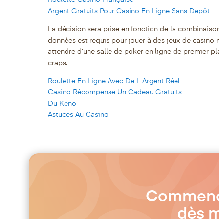
Roulette Casino Française
Argent Gratuits Pour Casino En Ligne Sans Dépôt
La décision sera prise en fonction de la combinaiso
données est requis pour jouer à des jeux de casino 
attendre d’une salle de poker en ligne de premier
craps.
Roulette En Ligne Avec De L Argent Réel
Casino Récompense Un Cadeau Gratuits
Du Keno
Astuces Au Casino
Commençon
dès m