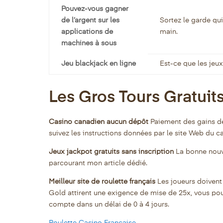
Pouvez-vous gagner
de l’argent sur les
Sortez le garde qui
applications de
main.
machines à sous
Jeu blackjack en ligne
Est-ce que les jeu
Les Gros Tours Gratuit
Casino canadien aucun dépôt
Paiement des gains d
suivez les instructions données par le site Web du ca
Jeux jackpot gratuits sans inscription
La bonne nouve
parcourant mon article dédié.
Meilleur site de roulette français
Les joueurs doivent
Gold attirent une exigence de mise de 25x, vous pou
compte dans un délai de 0 à 4 jours.