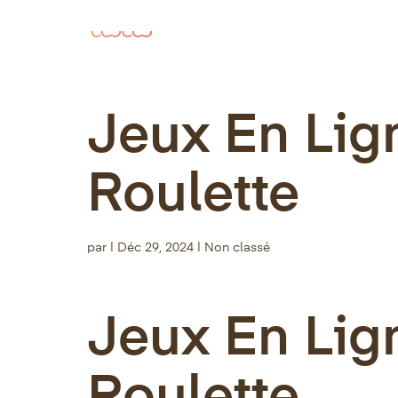
Jeux En Lig
Roulette
par
|
Déc 29, 2024
| Non classé
Jeux En Lig